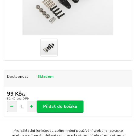
Dostupnost
Skladem
99 Kč
/
ks
82 Kč
bez DPH
Přidat do košíku
Číslo produktu:
PV1039
Pro základní funkčnost, zpříjemnění používání webu, analytické
účely a v případě udělení souhlasu také pro účely cílení reklamy