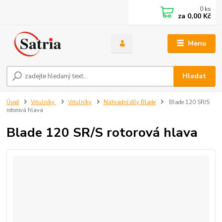
0
ks
za
0,00 Kč
Menu
Hledat
Úvod
Vrtulníky
Vrtulníky
Náhradní díly Blade
Blade 120 SR/S
rotorová hlava
Blade 120 SR/S rotorová hlava