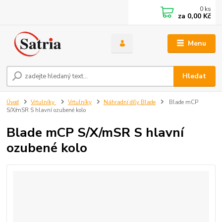
0
ks
za
0,00 Kč
Menu
Hledat
Úvod
Vrtulníky
Vrtulníky
Náhradní díly Blade
Blade mCP
S/X/mSR S hlavní ozubené kolo
Blade mCP S/X/mSR S hlavní
ozubené kolo