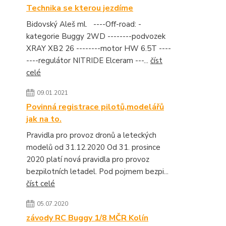
Technika se kterou jezdíme
Bidovský Aleš ml. ----Off-road: -
kategorie Buggy 2WD --------podvozek
XRAY XB2 26 --------motor HW 6.5T ----
----regulátor NITRIDE Elceram ---...
číst
celé
09.01.2021
Povinná registrace pilotů,modelářů
jak na to.
Pravidla pro provoz dronů a leteckých
modelů od 31.12.2020 Od 31. prosince
2020 platí nová pravidla pro provoz
bezpilotních letadel. Pod pojmem bezpi...
číst celé
05.07.2020
závody RC Buggy 1/8 MČR Kolín