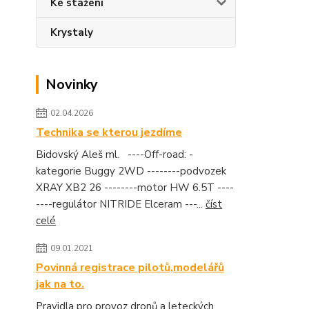
Ke stažení
Krystaly
Novinky
02.04.2026
Technika se kterou jezdíme
Bidovský Aleš ml. ----Off-road: -
kategorie Buggy 2WD --------podvozek
XRAY XB2 26 --------motor HW 6.5T ----
----regulátor NITRIDE Elceram ---...
číst
celé
09.01.2021
Povinná registrace pilotů,modelářů
jak na to.
Pravidla pro provoz dronů a leteckých