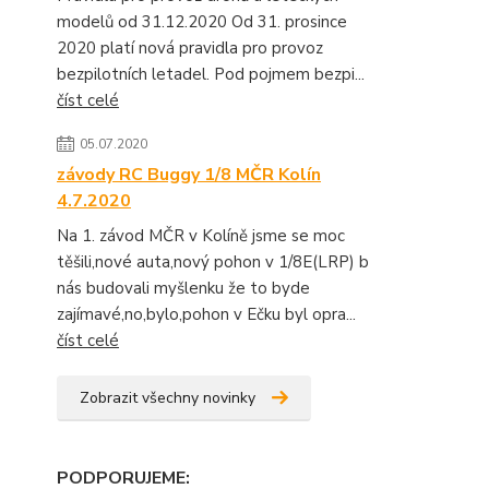
modelů od 31.12.2020 Od 31. prosince
2020 platí nová pravidla pro provoz
bezpilotních letadel. Pod pojmem bezpi...
číst celé
05.07.2020
závody RC Buggy 1/8 MČR Kolín
4.7.2020
Na 1. závod MČR v Kolíně jsme se moc
těšili,nové auta,nový pohon v 1/8E(LRP) b
nás budovali myšlenku že to byde
zajímavé,no,bylo,pohon v Ečku byl opra...
číst celé
Zobrazit všechny novinky
PODPORUJEME
: