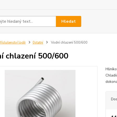
Hledat
říslušenství lodě
0statní
Vodní chlazení 500/600
í chlazení 500/600
Hliník
Chladí
dokona
Dos