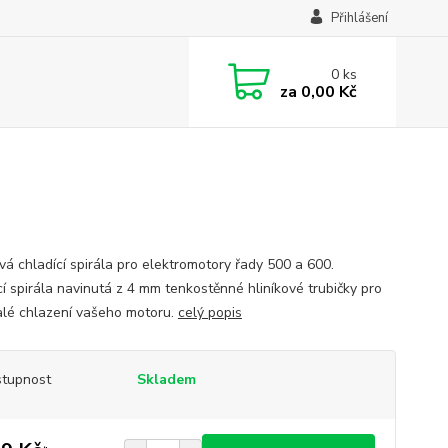
Přihlášení
0
ks
za
0,00 Kč
ová chladící spirála pro elektromotory řady 500 a 600.
cí spirála navinutá z 4 mm tenkostěnné hliníkové trubičky pro
lé chlazení vašeho motoru.
celý popis
tupnost
Skladem