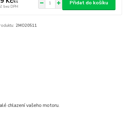
9 Kč
/
ks
Přidat do košíku
Kč
bez DPH
roduktu:
2MO20511
nalé chlazení vašeho motoru.