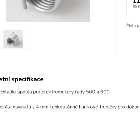
11
98 
Číslo p
tní specifikace
 chladící spirála pro elektromotory řady 500 a 600.
spirála navinutá z 4 mm tenkostěnné hliníkové trubičky pro doko