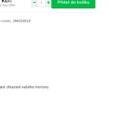
 Kč
/
ks
Přidat do košíku
Kč
bez DPH
roduktu:
2MO20510
nalé chlazení vašeho motoru.