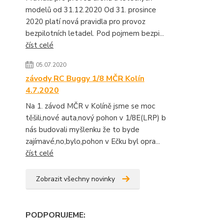
modelů od 31.12.2020 Od 31. prosince
2020 platí nová pravidla pro provoz
bezpilotních letadel. Pod pojmem bezpi...
číst celé
05.07.2020
závody RC Buggy 1/8 MČR Kolín
4.7.2020
Na 1. závod MČR v Kolíně jsme se moc
těšili,nové auta,nový pohon v 1/8E(LRP) b
nás budovali myšlenku že to byde
zajímavé,no,bylo,pohon v Ečku byl opra...
číst celé
Zobrazit všechny novinky
PODPORUJEME
: