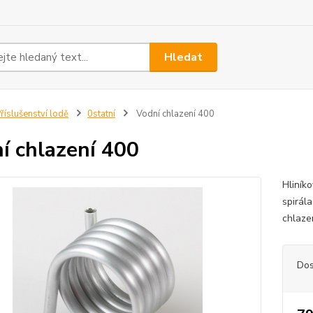
Hledat
říslušenství lodě
0statní
Vodní chlazení 400
í chlazení 400
Hliník
spirál
chlaze
Dos