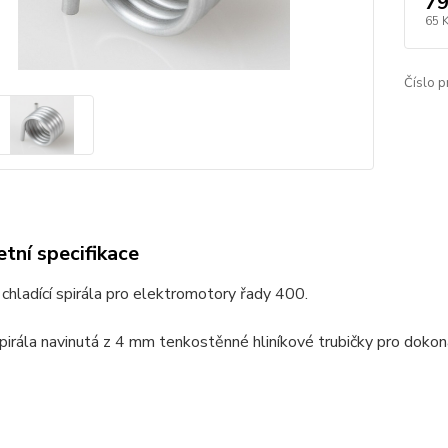
79
65 
Číslo p
tní specifikace
 chladící spirála pro elektromotory řady 400.
spirála navinutá z 4 mm tenkostěnné hliníkové trubičky pro doko