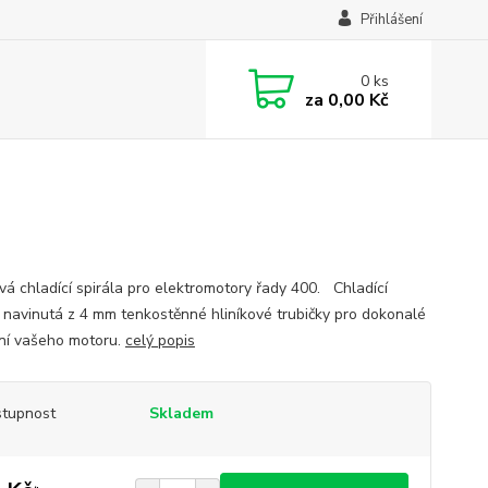
Přihlášení
0
ks
za
0,00 Kč
ová chladící spirála pro elektromotory řady 400. Chladící
a navinutá z 4 mm tenkostěnné hliníkové trubičky pro dokonalé
ní vašeho motoru.
celý popis
tupnost
Skladem