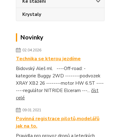
Ke stažení
Krystaly
Novinky
02.04.2026
Technika se kterou jezdíme
Bidovský Aleš ml. ----Off-road: -
kategorie Buggy 2WD --------podvozek
XRAY XB2 26 --------motor HW 6.5T ----
----regulátor NITRIDE Elceram ---...
číst
celé
09.01.2021
Povinná registrace pilotů,modelářů
jak na to.
Pravidla pro provoz dronů a leteckých