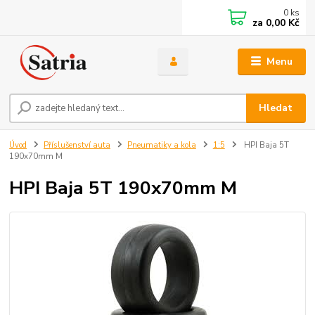
0
ks
za
0,00 Kč
Menu
Hledat
Úvod
Příslušenství auta
Pneumatiky a kola
1:5
HPI Baja 5T
190x70mm M
HPI Baja 5T 190x70mm M