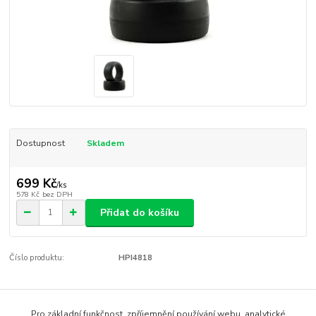
Dostupnost
Skladem
699 Kč
/
ks
578 Kč
bez DPH
Přidat do košíku
Číslo produktu:
HPI4818
Zboží zařazeno v kategoriích
Pro základní funkčnost, zpříjemnění používání webu, analytické