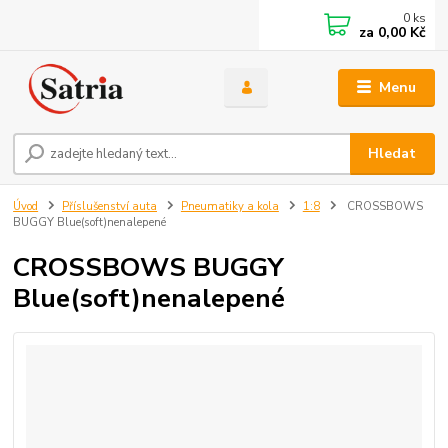
0
ks
za
0,00 Kč
Menu
Hledat
Úvod
Příslušenství auta
Pneumatiky a kola
1:8
CROSSBOWS
BUGGY Blue(soft)nenalepené
CROSSBOWS BUGGY
Blue(soft)nenalepené