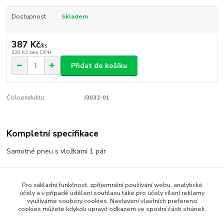
Dostupnost
Skladem
387 Kč
/
ks
320 Kč
bez DPH
Přidat do košíku
Číslo produktu:
J3032-01
Kompletní specifikace
Samotné pneu s vložkami 1 pár
Pro základní funkčnost, zpříjemnění používání webu, analytické
Zboží zařazeno v kategoriích
účely a v případě udělení souhlasu také pro účely cílení reklamy
využíváme soubory cookies. Nastavení vlastních preferencí
1:8
cookies můžete kdykoli upravit odkazem ve spodní části stránek.
Gumy