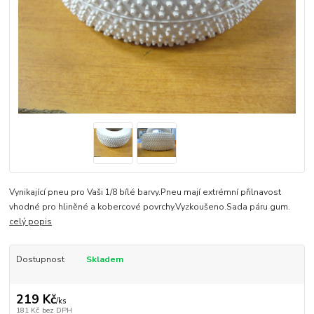
Vynikající pneu pro Vaši 1/8 bílé barvy.Pneu mají extrémní přilnavost
vhodné pro hliněné a kobercové povrchy.Vyzkoušeno.Sada páru gum.
celý popis
Dostupnost
Skladem
219 Kč
/
ks
181 Kč
bez DPH