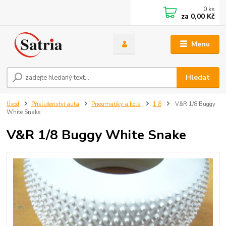
0
ks
za
0,00 Kč
Menu
Hledat
Úvod
Příslušenství auta
Pneumatiky a kola
1:8
V&R 1/8 Buggy
White Snake
V&R 1/8 Buggy White Snake