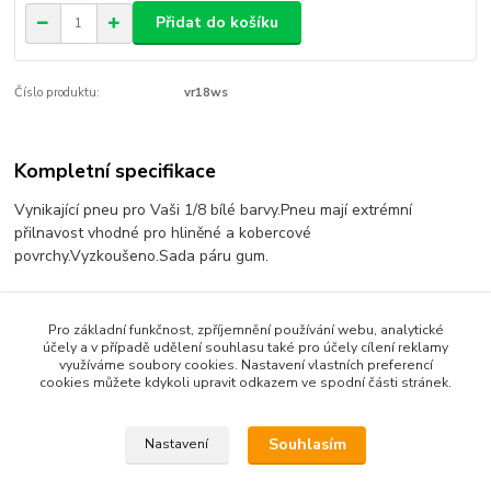
Přidat do košíku
Číslo produktu:
vr18ws
Kompletní specifikace
Vynikající pneu pro Vaši 1/8 bílé barvy.Pneu mají extrémní
přilnavost vhodné pro hliněné a kobercové
povrchy.Vyzkoušeno.Sada páru gum.
Pro základní funkčnost, zpříjemnění používání webu, analytické
Zboží zařazeno v kategoriích
účely a v případě udělení souhlasu také pro účely cílení reklamy
využíváme soubory cookies. Nastavení vlastních preferencí
1:8
cookies můžete kdykoli upravit odkazem ve spodní části stránek.
Gumy
Souhlasím
Nastavení