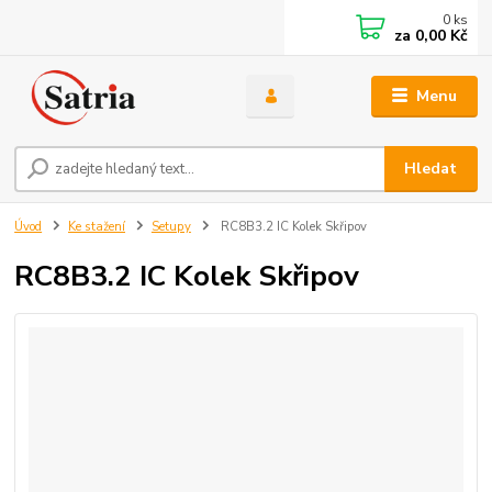
0
ks
za
0,00 Kč
Menu
Hledat
Úvod
Ke stažení
Setupy
RC8B3.2 IC Kolek Skřipov
RC8B3.2 IC Kolek Skřipov