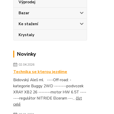
Výprodej
Bazar
Ke stažení
Krystaly
Novinky
02.04.2026
Technika se kterou jezdíme
Bidovský Aleš ml. ----Off-road: -
kategorie Buggy 2WD --------podvozek
XRAY XB2 26 --------motor HW 6.5T ----
----regulátor NITRIDE Elceram ---...
číst
celé