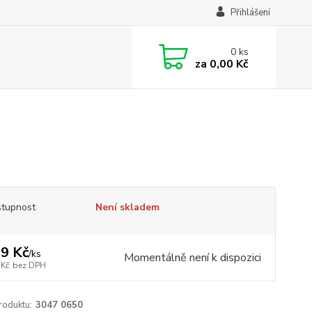
Přihlášení
0
ks
za
0,00 Kč
tupnost
Není skladem
9 Kč
/
ks
Momentálně není k dispozici
 Kč
bez DPH
roduktu:
3047 0650