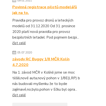
09.01.2021
Povinná registrace pilotů,modelářů
jak na to.
Pravidla pro provoz dronů a leteckých
modelů od 31.12.2020 Od 31. prosince
2020 platí nová pravidla pro provoz
bezpilotních letadel. Pod pojmem bezpi...
číst celé
05.07.2020
závody RC Buggy 1/8 MČR Kolín
4.7.2020
Na 1. závod MČR v Kolíně jsme se moc
těšili,nové auta,nový pohon v 1/8E(LRP) b
nás budovali myšlenku že to byde
zajímavé,no,bylo,pohon v Ečku byl opra...
číst celé