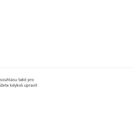
 souhlasu také pro
žete kdykoli upravit
Vytvořeno na
Eshop-rychle.cz