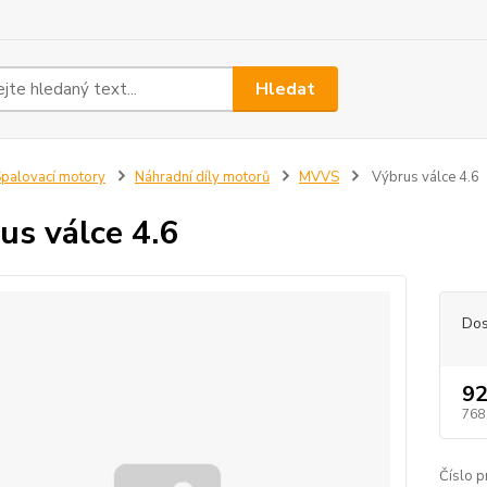
Hledat
palovací motory
Náhradní díly motorů
MVVS
Výbrus válce 4.6
us válce 4.6
Dos
92
768
Číslo p