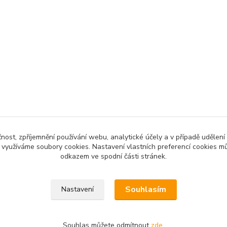
čnost, zpříjemnění používání webu, analytické účely a v případě udělení
y využíváme soubory cookies. Nastavení vlastních preferencí cookies mů
odkazem ve spodní části stránek.
Souhlasím
Nastavení
Souhlas můžete odmítnout
zde
.