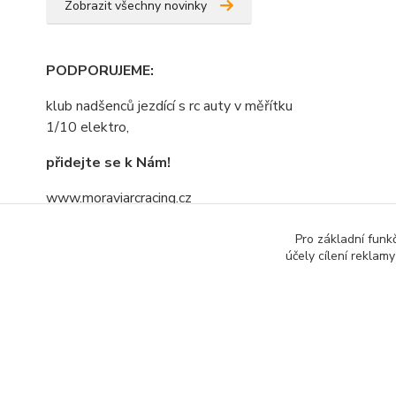
Zobrazit všechny novinky
PODPORUJEME
:
klub nadšenců jezdící s rc auty v měřítku
1/10 elektro,
přidejte se k Nám!
www.moraviarcracing.cz
jezdíme,trénujeme na závodech bo kdo
Pro základní funk
se bojí nesmí do lesa......nebojte se
účely cílení reklam
přidat....