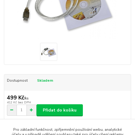
Dostupnost
Skladem
499 Kč
/
ks
412 Kč
bez DPH
Přidat do košíku
Pro základní funkčnost, zpříjemnění používání webu, analytické
účely a v případě udělení souhlasu také pro účely cílení reklamy