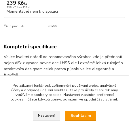
239 Kč
/
ks
198 Kč
bez DPH
Momentálně není k dispozici
Číslo produktu:
mk55
Kompletní specifikace
Velice kvalitní nářadí od renomovaného výrobce kde je předností
nejen dřík z vysoce pevné oceli HSS ale i extrémě lehká rukojeť s
atraktivním designem,celek potom působí velice elegantně a
funkčně.
Pro základní funkčnost, zpříjemnění používání webu, analytické
účely a v případě udělení souhlasu také pro účely cílení reklamy
využíváme soubory cookies. Nastavení vlastních preferencí
Zboží zařazeno v kategoriích
cookies můžete kdykoli upravit odkazem ve spodní části stránek.
nástrčkové
Souhlasím
Nastavení