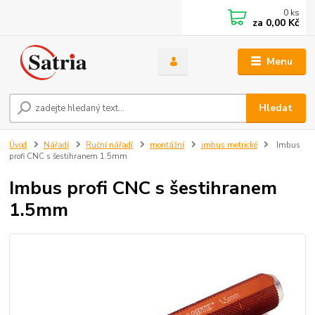
0
ks
za
0,00 Kč
Menu
Hledat
Úvod
Nářadí
Ruční nářadí
montážní
imbus metrické
Imbus
profi CNC s šestihranem 1.5mm
Imbus profi CNC s šestihranem
1.5mm