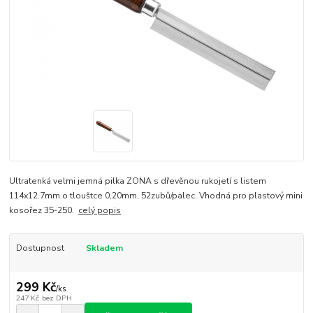
Ultratenká velmi jemná pilka ZONA s dřevěnou rukojetí s listem
114x12.7mm o tlouštce 0,20mm, 52zubů/palec. Vhodná pro plastový mini
kosořez 35-250.
celý popis
Dostupnost
Skladem
299 Kč
/
ks
247 Kč
bez DPH