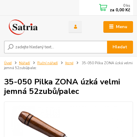
0
ks
za
0,00 Kč
Menu
Hledat
Úvod
Nářadí
Ruční nářadí
řezné
35-050 Pilka ZONA úzká velmi
jemná 52zubů/palec
35-050 Pilka ZONA úzká velmi
jemná 52zubů/palec