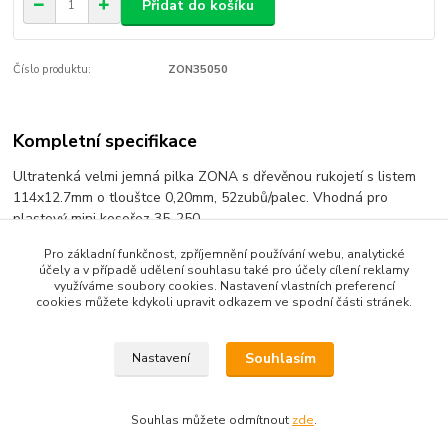
Přidat do košíku
Číslo produktu:
ZON35050
Kompletní specifikace
Ultratenká velmi jemná pilka ZONA s dřevěnou rukojetí s listem
114x12.7mm o tlouštce 0,20mm, 52zubů/palec. Vhodná pro
plastový mini kosořez 35-250.
Pro základní funkčnost, zpříjemnění používání webu, analytické
účely a v případě udělení souhlasu také pro účely cílení reklamy
využíváme soubory cookies. Nastavení vlastních preferencí
Zboží zařazeno v kategoriích
cookies můžete kdykoli upravit odkazem ve spodní části stránek.
řezné
Souhlasím
Nastavení
Souhlas můžete odmítnout
zde
.
Vytvořeno na
Eshop-rychle.cz