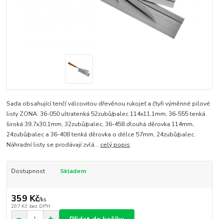
Sada obsahující tenčí válcovitou dřevěnou rukojeť a čtyři výměnné pilové
listy ZONA: 36-050 ultratenká 52zubů/palec 114x11,1mm, 36-555 tenká
široká 39,7x30,1mm, 32zubů/palec, 36-458 dlouhá děrovka 114mm,
24zubů/palec a 36-408 tenká děrovka o délce 57mm, 24zubů/palec.
Náhradní listy se prodávají zvlá...
celý popis
Dostupnost
Skladem
359 Kč
/
ks
297 Kč
bez DPH