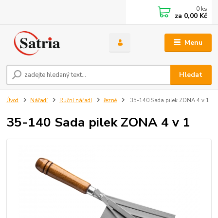
0
ks
za
0,00 Kč
Menu
Hledat
Úvod
Nářadí
Ruční nářadí
řezné
35-140 Sada pilek ZONA 4 v 1
35-140 Sada pilek ZONA 4 v 1