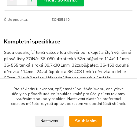
Přidat do košíku
Číslo produktu:
ZON35140
Kompletní specifikace
Sada obsahující tenčí válcovitou dřevěnou rukojeť a čtyři výměnné
pilové listy ZONA: 36-050 ultratenká 52zubů/palec 114x11,1mm,
36-555 tenká široká 39,7x30,1mm, 32zubů/palec, 36-458 dlouhá
děrovka 114mm, 24zubů/palec a 36-408 tenká děrovka o délce
57mm, 24zubů/palec. Náhradní listy se prodávají zvlášť.
Pro základní funkčnost, zpříjemnění používání webu, analytické
účely a v případě udělení souhlasu také pro účely cílení reklamy
využíváme soubory cookies. Nastavení vlastních preferencí
Zboží zařazeno v kategoriích
cookies můžete kdykoli upravit odkazem ve spodní části stránek.
řezné
Souhlasím
Nastavení