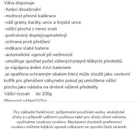
Váha disponuje:
-funkcí dovažování
-možnost přesné kalibrace
-váží gramy, karáty, unce a trojské unce
-vážící plocha z nerez oceli
-podsvícený displej(vypinatelný)
-ochrana proti přetížení
-indikace slabé baterie
-automatické vypnutí při nečinnosti
-umožňuje spočítat počet vážených(stejně těžkých) předmětů
-je nápájena dvěmi AAA bateriemi
-je opatřena ochranným obalem který může sloužit jako cestovní
kufřík pro přenášení váhy,nebo pokud jej umístítena vážící
plochu.jako nádoba na drobné vážené předměty
Vážící rozsah
do 200g
Přesnost vážení
0.01g
Pro základní funkčnost, zpříjemnění používání webu, analytické
účely a v případě udělení souhlasu také pro účely cílení reklamy
využíváme soubory cookies. Nastavení vlastních preferencí
Zboží zařazeno v kategoriích
cookies můžete kdykoli upravit odkazem ve spodní části stránek.
Digitální váhy