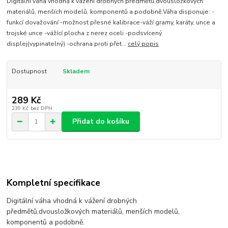
Digitální váha vhodná k vážení drobných předmětů,dvousložkových
materiálů, menších modelů, komponentů a podobně.Váha disponuje: -
funkcí dovažování -možnost přesné kalibrace-váží gramy, karáty, unce a
trojské unce -vážící plocha z nerez oceli -podsvícený
displej(vypinatelný) -ochrana proti přet...
celý popis
Dostupnost
Skladem
289 Kč
239 Kč
bez DPH
Přidat do košíku
Kompletní specifikace
Digitální váha vhodná k vážení drobných
předmětů,dvousložkových materiálů, menších modelů,
komponentů a podobně.