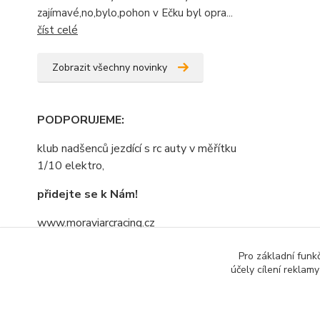
zajímavé,no,bylo,pohon v Ečku byl opra...
číst celé
Zobrazit všechny novinky
PODPORUJEME
:
klub nadšenců jezdící s rc auty v měřítku
1/10 elektro,
přidejte se k Nám!
www.moraviarcracing.cz
jezdíme,trénujeme na závodech bo kdo
Pro základní funk
se bojí nesmí do lesa......nebojte se
účely cílení reklam
přidat....