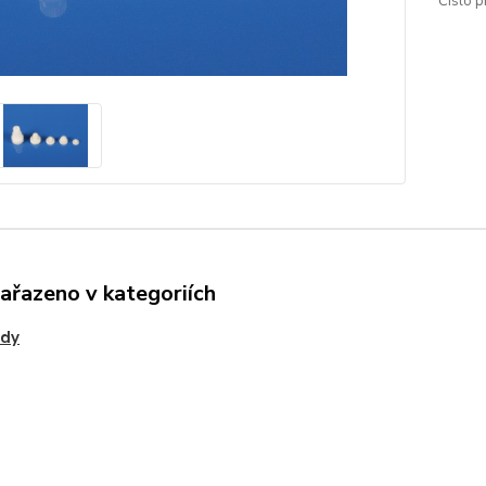
Číslo p
zařazeno v kategoriích
ody