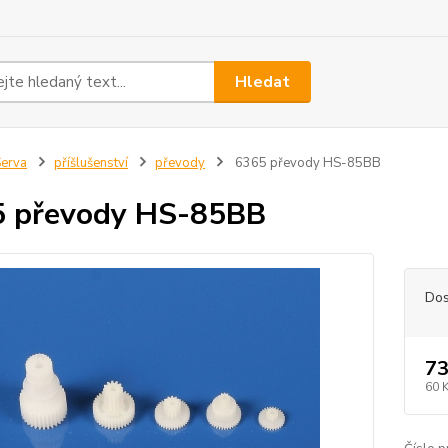
Hledat
erva
příšlušenství
převody
6365 převody HS-85BB
5 převody HS-85BB
Dos
73
60 