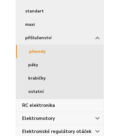
standart
maxi
příšlušenství
převody
páky
krabičky
ostatní
RC elektronika
Elektromotory
Elektronické regulátory otáček