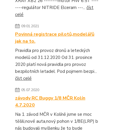
XRAY XB2 26 --------motor HW 6.5T ----
----regulátor NITRIDE Elceram ---...
číst
celé
09.01.2021
Povinná registrace pilotů,modelářů
jak na to.
Pravidla pro provoz dronů a leteckých
modelů od 31.12.2020 Od 31. prosince
2020 platí nová pravidla pro provoz
bezpilotních letadel. Pod pojmem bezpi...
číst celé
05.07.2020
závody RC Buggy 1/8 MČR Kolín
4.7.2020
Na 1. závod MČR v Kolíně jsme se moc
těšili,nové auta,nový pohon v 1/8E(LRP) b
nás budovali myšlenku že to byde