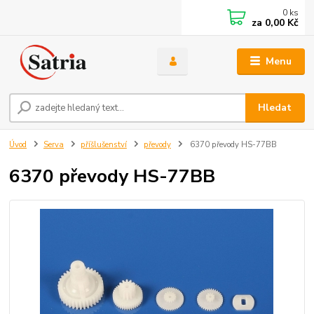
0
ks
za
0,00 Kč
Menu
Hledat
Úvod
Serva
příšlušenství
převody
6370 převody HS-77BB
6370 převody HS-77BB