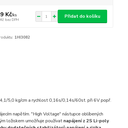
9 Kč
/
ks
Přidat do košíku
 Kč
bez DPH
roduktu:
1HI3082
4,1/5,0 kg/cm a rychlost 0,16s/0,14s/60st. při 6V popř.
jecím napětím. "High Voltage" nástupce oblíbených
vým ložiskem umožňuje používat
napájení z 2S Li-poly
by dodatečných stabilizátorů napájení a rizika