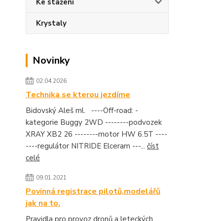
Ke stažení
Krystaly
Novinky
02.04.2026
Technika se kterou jezdíme
Bidovský Aleš ml. ----Off-road: -
kategorie Buggy 2WD --------podvozek
XRAY XB2 26 --------motor HW 6.5T ----
----regulátor NITRIDE Elceram ---...
číst
celé
09.01.2021
Povinná registrace pilotů,modelářů
jak na to.
Pravidla pro provoz dronů a leteckých