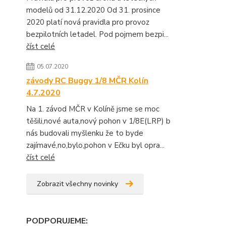
modelů od 31.12.2020 Od 31. prosince
2020 platí nová pravidla pro provoz
bezpilotních letadel. Pod pojmem bezpi...
číst celé
05.07.2020
závody RC Buggy 1/8 MČR Kolín
4.7.2020
Na 1. závod MČR v Kolíně jsme se moc
těšili,nové auta,nový pohon v 1/8E(LRP) b
nás budovali myšlenku že to byde
zajímavé,no,bylo,pohon v Ečku byl opra...
číst celé
Zobrazit všechny novinky
PODPORUJEME
: