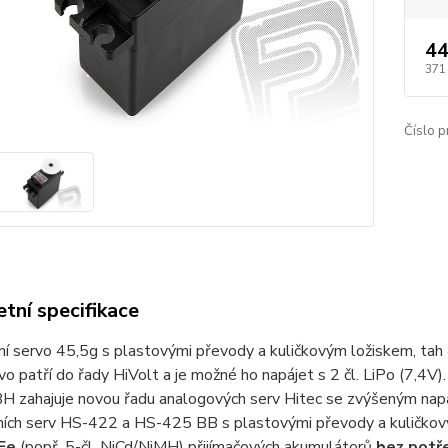
44
371
Číslo p
tní specifikace
í servo 45,5g s plastovými převody a kuličkovým ložiskem, tah 
vo patří do řady HiVolt a je možné ho napájet s 2 čl. LiPo (7,4V).
 zahajuje novou řadu analogových serv Hitec se zvýšeným napá
ních serv HS-422 a HS-425 BB s plastovými převody a kuličko
Fe
(popř. 5-čl. NiCd/NiMH) přijímačových akumulátorů
bez potře