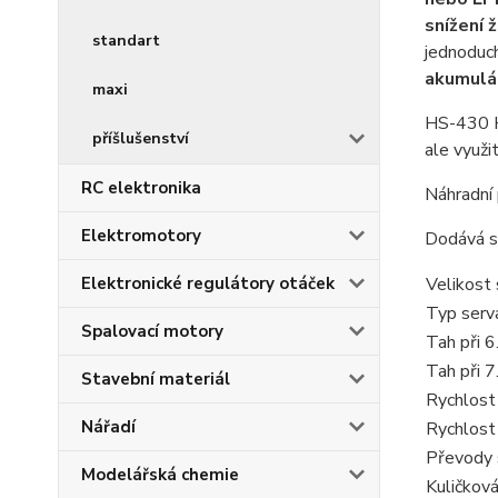
snížení ž
standart
jednoduch
akumulát
maxi
HS-430 HB
příšlušenství
ale využit
RC elektronika
Náhradní
Elektromotory
Dodává se
Elektronické regulátory otáček
Velikost 
Typ serv
Spalovací motory
Tah při 6
Tah při 7
Stavební materiál
Rychlost 
Nářadí
Rychlost 
Převody 
Modelářská chemie
Kuličková