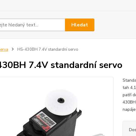
Hledat
erva
HS-430BH 7.4V standardní servo
30BH 7.4V standardní servo
Standa
tah 4,1
patří d
430BH 
napáje
Dos