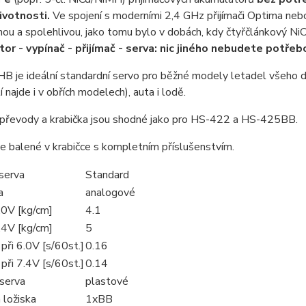
ivotnosti.
Ve spojení s moderními 2,4 GHz přijímači Optima nebo
ou a spolehlivou, jako tomu bylo v dobách, kdy čtyřčlánkový Ni
or - vypínač - přijímač - serva: nic jiného nebudete potřeb
 je ideální standardní servo pro běžné modely letadel všeho dr
í najde i v obřích modelech), auta i lodě.
 převody a krabička jsou shodné jako pro HS-422 a HS-425BB.
 balené v krabičce s kompletním příslušenstvím.
serva
Standard
a
analogové
.0V [kg/cm]
4.1
.4V [kg/cm]
5
při 6.0V [s/60st.]
0.16
při 7.4V [s/60st.]
0.14
serva
plastové
 ložiska
1xBB