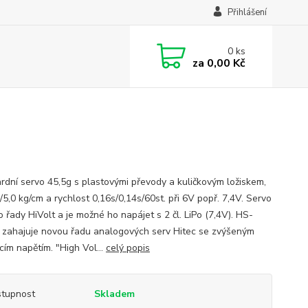
Přihlášení
0
ks
za
0,00 Kč
rdní servo 45,5g s plastovými převody a kuličkovým ložiskem,
/5,0 kg/cm a rychlost 0,16s/0,14s/60st. při 6V popř. 7,4V. Servo
o řady HiVolt a je možné ho napájet s 2 čl. LiPo (7,4V). HS-
zahajuje novou řadu analogových serv Hitec se zvýšeným
cím napětím. "High Vol...
celý popis
tupnost
Skladem