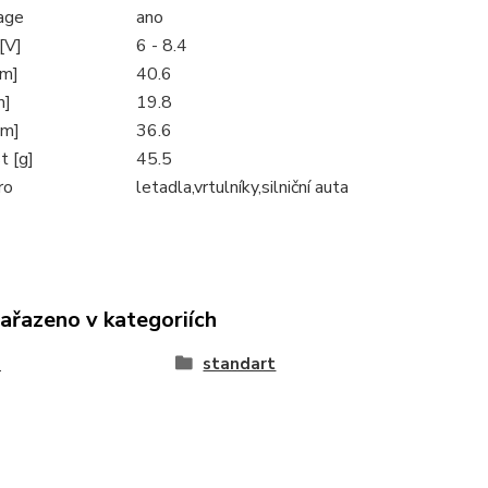
age
ano
[V]
6 - 8.4
mm]
40.6
m]
19.8
mm]
36.6
 [g]
45.5
ro
letadla,vrtulníky,silniční auta
zařazeno v kategoriích
a
standart