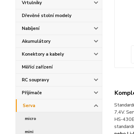
Vrtulníky
Dřevěné stolní modely
Nabíjení
Akumulátory
Konektory a kabely
Měřící zařízení
RC soupravy
Komple
Příjímače
Standardn
Serva
7,4V. Ser
micro
HS-430BH
standard
mini
nebo Li-